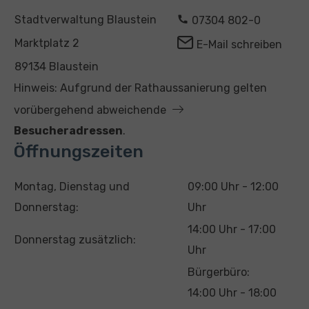
A
K
Stadtverwaltung Blaustein
07304 802-0
d
o
Marktplatz 2
E-Mail schreiben
r
n
89134 Blaustein
e
t
Hinweis: Aufgrund der Rathaussanierung gelten
s
a
vorübergehend abweichende
s
k
Besucheradressen
.
e
t
Öffnungszeiten
T
U
Montag, Dienstag und
09:00 Uhr - 12:00
a
h
Donnerstag:
Uhr
g
r
14:00 Uhr - 17:00
Donnerstag zusätzlich:
z
Uhr
e
Bürgerbüro:
i
14:00 Uhr - 18:00