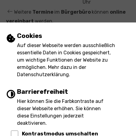
t
Uhr
Weitere
Termine
im
Bürgerbüro
können
online
vereinbart
werden.
Einstellungen zu Cookies und Barrierefre
Cookies
Leichte Sprache
Auf dieser Webseite werden ausschließlich
essentielle Daten in Cookies gespeichert,
Gebärdensprache
um wichtige Funktionen der Website zu
ermöglichen. Mehr dazu in der
Barrierefreie Ansicht
Datenschutzerklärung.
Barrierefreiheit
Hier können Sie die Farbkontraste auf
Impressum
Barrierefreiheit
dieser Webseite erhöhen. Sie können
Inhaltsverzeichnis
Datenschutz
eRechnung
diese Einstellungen jederzeit
deaktivieren.
Kontrastmodus umschalten