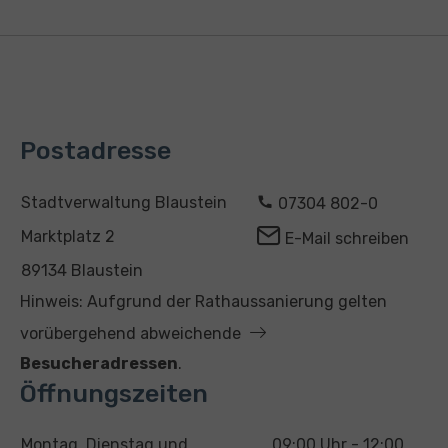
Postadresse
A
K
Stadtverwaltung Blaustein
07304 802-0
d
o
Marktplatz 2
E-Mail schreiben
r
n
89134 Blaustein
e
t
Hinweis: Aufgrund der Rathaussanierung gelten
s
a
vorübergehend abweichende
s
k
Besucheradressen
.
e
t
Öffnungszeiten
T
U
Montag, Dienstag und
09:00 Uhr - 12:00