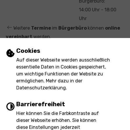
Bürgerbüro:
i
14:00 Uhr - 18:00
t
Uhr
Weitere
Termine
im
Bürgerbüro
können
online
vereinbart
werden.
Einstellungen zu Cookies und Barrierefre
Cookies
Leichte Sprache
Auf dieser Webseite werden ausschließlich
essentielle Daten in Cookies gespeichert,
Gebärdensprache
um wichtige Funktionen der Website zu
ermöglichen. Mehr dazu in der
Barrierefreie Ansicht
Datenschutzerklärung.
Barrierefreiheit
Hier können Sie die Farbkontraste auf
Impressum
Barrierefreiheit
dieser Webseite erhöhen. Sie können
Inhaltsverzeichnis
Datenschutz
eRechnung
diese Einstellungen jederzeit