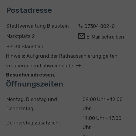
Postadresse
A
K
Stadtverwaltung Blaustein
07304 802-0
d
o
Marktplatz 2
E-Mail schreiben
r
n
89134 Blaustein
e
t
Hinweis: Aufgrund der Rathaussanierung gelten
s
a
vorübergehend abweichende
s
k
Besucheradressen
.
e
t
Öffnungszeiten
T
U
Montag, Dienstag und
09:00 Uhr - 12:00
a
h
Donnerstag:
Uhr
g
r
14:00 Uhr - 17:00
Donnerstag zusätzlich:
z
Uhr
e