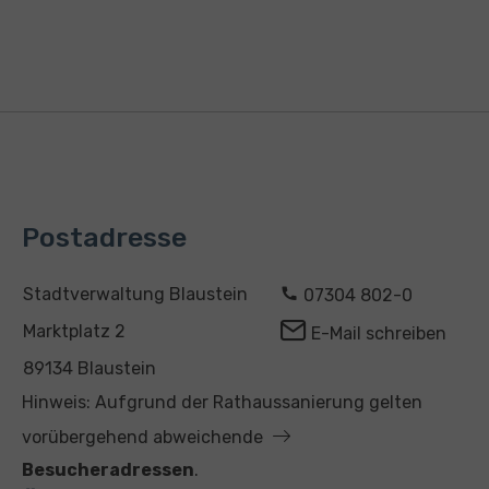
Postadresse
A
K
Stadtverwaltung Blaustein
07304 802-0
d
o
Marktplatz 2
E-Mail schreiben
r
n
89134 Blaustein
e
t
Hinweis: Aufgrund der Rathaussanierung gelten
s
a
vorübergehend abweichende
s
k
Besucheradressen
.
e
t