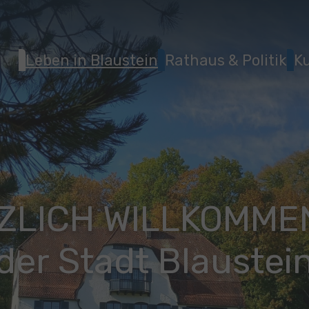
Leben in Blaustein
Rathaus & Politik
Ku
ZLICH WILLKOMMEN
der Stadt Blaustei