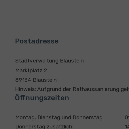
Postadresse
A
K
Stadtverwaltung Blaustein
d
o
Marktplatz 2
r
n
89134 Blaustein
e
t
Hinweis: Aufgrund der Rathaussanierung g
s
a
Öffnungszeiten
s
k
e
t
T
U
Montag, Dienstag und Donnerstag:
0
a
h
Donnerstag zusätzlich:
1