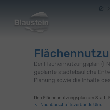
You are here:
Zum Hauptinhalt springen
Zum Footer springen
Flächennutzu
Der Flächennutzungsplan (FNP
geplante städtebauliche Entw
Planung sowie die Inhalte des
Den Flächennutzungsplan der Stadt Bl
Nachbarschaftsverbands Ulm
.