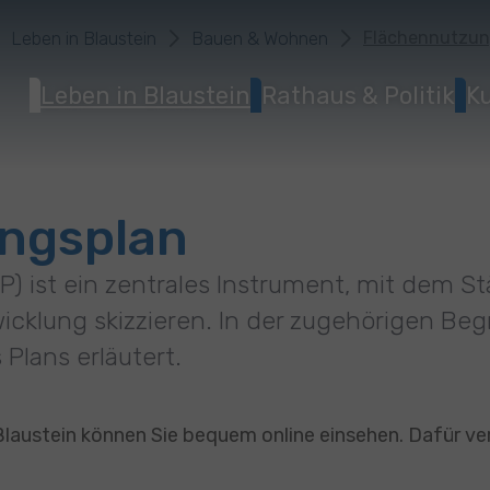
Leben in Blaustein
Bauen & Wohnen
Flächennutzun
Leben in Blaustein
Rathaus & Politik
Ku
ngsplan
) ist ein zentrales Instrument, mit dem 
icklung skizzieren. In der zugehörigen Be
 Plans erläutert.
austein können Sie bequem online einsehen. Dafür ver