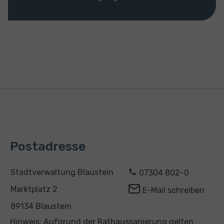
Postadresse
A
K
Stadtverwaltung Blaustein
07304 802-0
d
o
Marktplatz 2
E-Mail schreiben
r
n
89134 Blaustein
e
t
Hinweis: Aufgrund der Rathaussanierung gelten