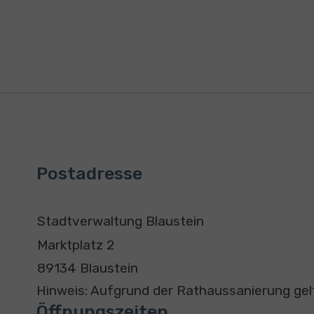
Postadresse
A
K
Stadtverwaltung Blaustein
d
o
Marktplatz 2
r
n
89134 Blaustein
e
t
Hinweis: Aufgrund der Rathaussanierung g
s
a
Öffnungszeiten