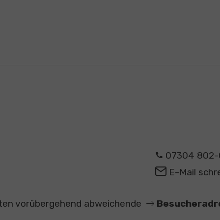
07304 802-
E-Mail schr
elten vorübergehend abweichende
Besucheradr