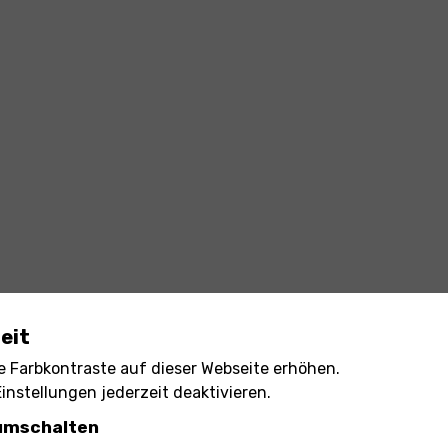
eit
×
ie Farbkontraste auf dieser Webseite erhöhen.
Hallo! Ich bin der KI-Bürgerlotse.
instellungen jederzeit deaktivieren.
Kann ich Ihnen helfen?
umschalten