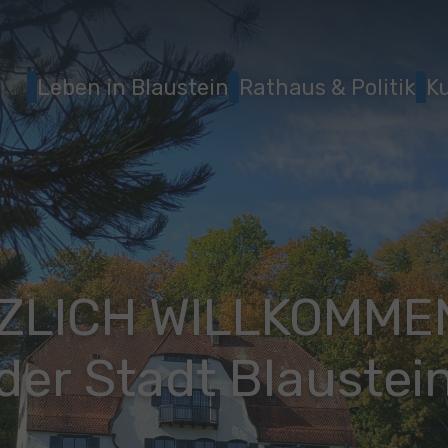
Leben in Blaustein
Rathaus & Politik
Ku
ZLICH WILLKOMMEN
der Stadt Blaustei