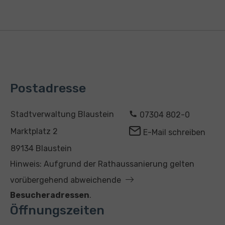
Postadresse
A
K
Stadtverwaltung Blaustein
07304 802-0
d
o
Marktplatz 2
E-Mail schreiben
r
n
89134 Blaustein
e
t
Hinweis: Aufgrund der Rathaussanierung gelten
s
a
vorübergehend abweichende
s
k
Besucheradressen
.
e
t
Öffnungszeiten