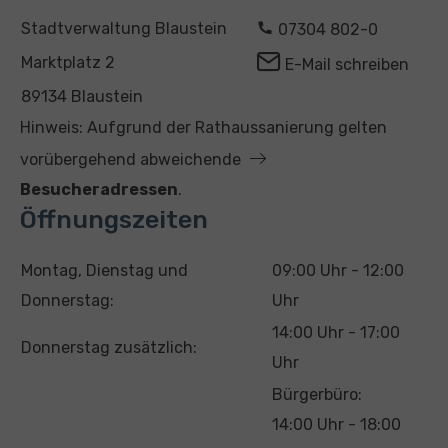
A
K
Stadtverwaltung Blaustein
07304 802-0
d
o
Marktplatz 2
E-Mail schreiben
r
n
89134 Blaustein
e
t
Hinweis: Aufgrund der Rathaussanierung gelten
s
a
vorübergehend abweichende
s
k
Besucheradressen
.
e
t
Öffnungszeiten
T
U
Montag, Dienstag und
09:00 Uhr - 12:00
a
h
Donnerstag:
Uhr
g
r
14:00 Uhr - 17:00
Donnerstag zusätzlich:
z
Uhr
e
Bürgerbüro:
i
14:00 Uhr - 18:00