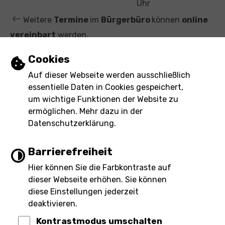
t
Uhr
Weitere
Termine
im
Bürgerbüro
können
online
vereinbart
werden.
Einstellungen zu Cookies und Barrierefre
Cookies
Leichte Sprache
Auf dieser Webseite werden ausschließlich
essentielle Daten in Cookies gespeichert,
Gebärdensprache
um wichtige Funktionen der Website zu
ermöglichen. Mehr dazu in der
Barrierefreie Ansicht
Datenschutzerklärung.
Barrierefreiheit
Hier können Sie die Farbkontraste auf
Impressum
Barrierefreiheit
dieser Webseite erhöhen. Sie können
Inhaltsverzeichnis
Datenschutz
eRechnung
diese Einstellungen jederzeit
deaktivieren.
Kontrastmodus umschalten