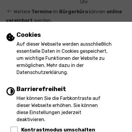
t
Uhr
Weitere
Termine
im
Bürgerbüro
können
online
vereinbart
werden.
Einstellungen zu Cookies und Barrierefre
Cookies
Leichte Sprache
Auf dieser Webseite werden ausschließlich
essentielle Daten in Cookies gespeichert,
Gebärdensprache
um wichtige Funktionen der Website zu
ermöglichen. Mehr dazu in der
Barrierefreie Ansicht
Datenschutzerklärung.
Barrierefreiheit
Hier können Sie die Farbkontraste auf
Impressum
Barrierefreiheit
dieser Webseite erhöhen. Sie können
Inhaltsverzeichnis
Datenschutz
eRechnung
diese Einstellungen jederzeit
deaktivieren.
Kontrastmodus umschalten