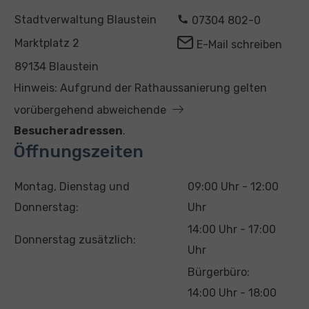
A
K
Stadtverwaltung Blaustein
07304 802-0
d
o
Marktplatz 2
E-Mail schreiben
r
n
89134 Blaustein
e
t
Hinweis: Aufgrund der Rathaussanierung gelten
s
a
vorübergehend abweichende
s
k
Besucheradressen
.
e
t
Öffnungszeiten
T
U
Montag, Dienstag und
09:00 Uhr - 12:00
a
h
Donnerstag:
Uhr
g
r
14:00 Uhr - 17:00
Donnerstag zusätzlich:
z
Uhr
e
Bürgerbüro:
i
14:00 Uhr - 18:00