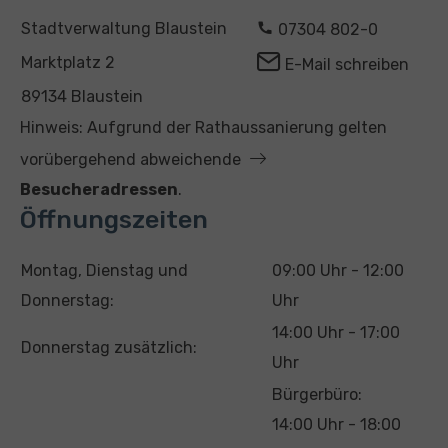
A
K
Stadtverwaltung Blaustein
07304 802-0
d
o
Marktplatz 2
E-Mail schreiben
r
n
89134 Blaustein
e
t
Hinweis: Aufgrund der Rathaussanierung gelten
s
a
vorübergehend abweichende
s
k
Besucheradressen
.
e
t
Öffnungszeiten
T
U
Montag, Dienstag und
09:00 Uhr - 12:00
a
h
Donnerstag:
Uhr
g
r
14:00 Uhr - 17:00
Donnerstag zusätzlich:
z
Uhr
e
Bürgerbüro:
i
14:00 Uhr - 18:00