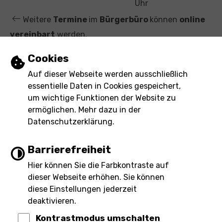
t
Uhr
Weitere
Termine
im
Bürgerbüro
können
online
vereinbart
werden.
Einstellungen zu Cookies und Barrierefre
Cookies
Leichte Sprache
Auf dieser Webseite werden ausschließlich
essentielle Daten in Cookies gespeichert,
Gebärdensprache
um wichtige Funktionen der Website zu
ermöglichen. Mehr dazu in der
Barrierefreie Ansicht
Datenschutzerklärung.
Barrierefreiheit
Hier können Sie die Farbkontraste auf
Impressum
Barrierefreiheit
dieser Webseite erhöhen. Sie können
Inhaltsverzeichnis
Datenschutz
eRechnung
diese Einstellungen jederzeit
deaktivieren.
Kontrastmodus umschalten