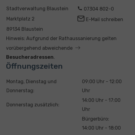
A
K
Stadtverwaltung Blaustein
07304 802-0
d
o
Marktplatz 2
E-Mail schreiben
r
n
89134 Blaustein
e
t
Hinweis: Aufgrund der Rathaussanierung gelten
s
a
vorübergehend abweichende
s
k
Besucheradressen
.
e
t
Öffnungszeiten
T
U
Montag, Dienstag und
09:00 Uhr - 12:00
a
h
Donnerstag:
Uhr
g
r
14:00 Uhr - 17:00
Donnerstag zusätzlich:
z
Uhr
e
Bürgerbüro:
i
14:00 Uhr - 18:00