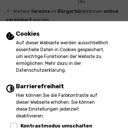
t
Uhr
Weitere
Termine
im
Bürgerbüro
können
online
vereinbart
werden.
Einstellungen zu Cookies und Barrierefre
Cookies
Leichte Sprache
Auf dieser Webseite werden ausschließlich
essentielle Daten in Cookies gespeichert,
Gebärdensprache
um wichtige Funktionen der Website zu
ermöglichen. Mehr dazu in der
Barrierefreie Ansicht
Datenschutzerklärung.
Barrierefreiheit
Hier können Sie die Farbkontraste auf
Impressum
Barrierefreiheit
dieser Webseite erhöhen. Sie können
Inhaltsverzeichnis
Datenschutz
eRechnung
diese Einstellungen jederzeit
deaktivieren.
Kontrastmodus umschalten